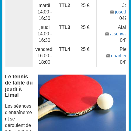
mardi
TTL2
25 €
Jos
14:00 -
jose.le
16:30
0499
jeudi
TTL3
25 €
Alain
14:00 -
a.schwan
16:30
0477
vendredi
TTL4
25 €
Pierr
16:00 -
charlier.
18:00
0475
Le tennis
de table du
jeudi à
Limal
Les séances
d'entraîneme
nt se
déroulent de