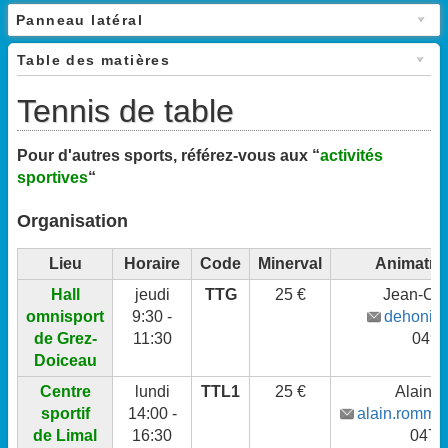
Panneau latéral
Table des matières
Tennis de table
Pour d'autres sports, référez-vous aux “
activités
sportives
“
Organisation
Lieu
Horaire
Code
Minerval
Animatric
Hall
jeudi
TTG
25 €
Jean-Cl
omnisport
9:30 -
dehonin
de Grez-
11:30
0491
Doiceau
Centre
lundi
TTL1
25 €
Alain 
sportif
14:00 -
alain.romme
de Limal
16:30
0478