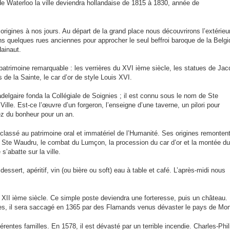
de Waterloo la ville deviendra hollandaise de 1815 à 1830, année de
igines à nos jours. Au départ de la grand place nous découvrirons l’extérieur
ons quelques rues anciennes pour approcher le seul beffroi baroque de la Belg
ainaut.
atrimoine remarquable : les verrières du XVI ième siècle, les statues de Ja
 de la Sainte, le car d’or de style Louis XVI.
elgaire fonda la Collégiale de Soignies ; il est connu sous le nom de Ste
 Ville. Est-ce l’œuvre d’un forgeron, l’enseigne d’une taverne, un pilori pour
ez du bonheur pour un an.
t classé au patrimoine oral et immatériel de l’Humanité. Ses origines remonten
 Ste Waudru, le combat du Lumçon, la procession du car d’or et la montée du
s’abatte sur la ville.
ssert, apéritif, vin (ou bière ou soft) eau à table et café. L’après-midi nous
 XII ième siècle. Ce simple poste deviendra une forteresse, puis un château.
es, il sera saccagé en 1365 par des Flamands venus dévaster le pays de Mo
entes familles. En 1578, il est dévasté par un terrible incendie. Charles-Phil