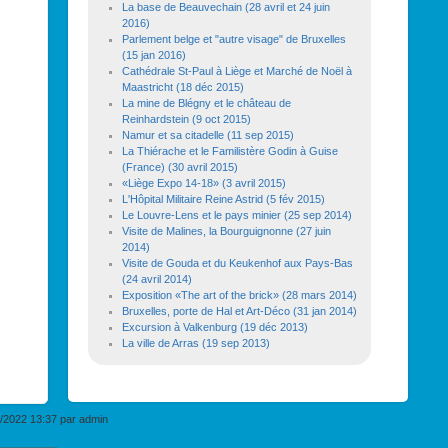
La base de Beauvechain (28 avril et 24 juin
2016)
Parlement belge et "autre visage" de Bruxelles
(15 jan 2016)
Cathédrale St-Paul à Liège et Marché de Noël à
Maastricht (18 déc 2015)
La mine de Blégny et le château de
Reinhardstein (9 oct 2015)
Namur et sa citadelle (11 sep 2015)
La Thiérache et le Familistère Godin à Guise
(France) (30 avril 2015)
«Liège Expo 14-18» (3 avril 2015)
L'Hôpital Militaire Reine Astrid (5 fév 2015)
Le Louvre-Lens et le pays minier (25 sep 2014)
Visite de Malines, la Bourguignonne (27 juin
2014)
Visite de Gouda et du Keukenhof aux Pays-Bas
(24 avril 2014)
Exposition «The art of the brick» (28 mars 2014)
Bruxelles, porte de Hal et Art-Déco (31 jan 2014)
Excursion à Valkenburg (19 déc 2013)
La ville de Arras (19 sep 2013)
1/2022 13:37 par
admin