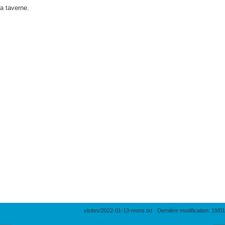
la taverne.
visites/2022-01-13-mons.txt
· Dernière modification: 19/0