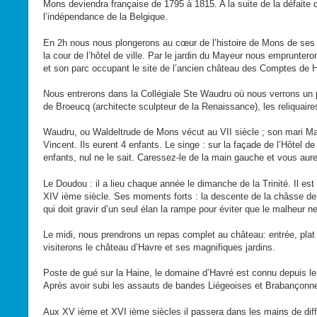
Mons deviendra française de 1795 à 1815. A la suite de la défaite 
l’indépendance de la Belgique.
En 2h nous nous plongerons au cœur de l’histoire de Mons de ses or
la cour de l’hôtel de ville. Par le jardin du Mayeur nous emprunter
et son parc occupant le site de l’ancien château des Comptes de H
Nous entrerons dans la Collégiale Ste Waudru où nous verrons un p
de Broeucq (architecte sculpteur de la Renaissance), les reliquaires
Waudru, ou Waldeltrude de Mons vécut au VII siècle ; son mari Mad
Vincent. Ils eurent 4 enfants. Le singe : sur la façade de l’Hôtel de
enfants, nul ne le sait. Caressez-le de la main gauche et vous aur
Le Doudou : il a lieu chaque année le dimanche de la Trinité. Il es
XIV ième siècle. Ses moments forts : la descente de la châsse de
qui doit gravir d’un seul élan la rampe pour éviter que le malheur ne 
Le midi, nous prendrons un repas complet au château: entrée, plat de
visiterons le château d’Havre et ses magnifiques jardins.
Poste de gué sur la Haine, le domaine d’Havré est connu depuis le
Après avoir subi les assauts de bandes Liégeoises et Brabançonn
Aux XV ième et XVI ième siècles il passera dans les mains de différ