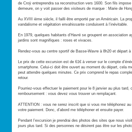
de Croÿ entreprendra sa reconstruction vers 1600. Son fils impose
demeure, on y voit passer des visiteurs de marque : Marie de Hon
Au XVIII ième siècle, il failli être emporté par un Américain. La pro
vandalisme et végétation envahissante conduisent à l’inévitable.
En 1979, quelques habitants d’Havré se groupent en association ayan
jardins sont magnifiques : roses et vivaces.
Rendez-vous au centre sportif de Basse-Wavre à 8h20 et départ à 
Le prix de cette excursion est de 61€ à verser sur le compte d’é
smartphone. Celui-ci doit être ouvert au moment du départ, cela m
peut attendre quelques minutes. Ce prix comprend le repas complet, 
retour.
Pourriez-vous effectuer le paiement pour le 8 janvier au plus tard
remboursement : vous devez vous trouver un remplaçant.
ATTENTION : vous ne serez inscrit que si vous me téléphonez au 
votre paiement. Donc, d’abord me téléphoner et ensuite payer.
Pendant l’excursion je prendrai des photos des sites que nous visi
jours plus tard. Si des personnes ne désirent pas être sur les photo