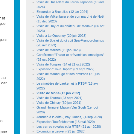
Visite de Hasselt et du Jardin Japonais (18 avr
2024)
Excursion à Bruxelles (12 jan 2024)
Visite de Valkenburg et de son marché de Noël
 et
(15 déc 2023)
ique
Visite de Huy et du château de Modave (06 oct
2023)
Visite à Le Quesnoy (20 juin 2023)
cques
Visite de Spa et du circuit Spa-Francorchamps
Afficher 
(20 avr 2023)
Visite de Malines (19 jan 2023)
Conférence "Traiter et prévenir les lombalgies"
(25 oct 2022)
Visite de Tongres (14 et 21 oct 2022)
Exposition "I love Japan" (09 sept 2022)
Visite de Maubeuge et ses environs (21 juin
t au
2022)
 car
Le cimetière de Laeken et la RTBF (15 avr
2022)
Visite de Mons (13 jan 2022)
Visite de Tournai (23 sept 2021)
Visite de Chimay (30 juin 2021)
Grand Hornu et Maison Van Gogh (1er oct
2020)
Journée à la côte (Bray-Dunes) (4 sep 2020)
ns.
Exposition Toutânkhamon (15 mai 2020)
Les serres royales et la RTBF (21 avr 2020)
ippe
Excursion à Leuven (23 jan 2020)