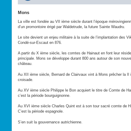
Mons
La ville est fondée au VII ième siècle durant l’époque mérovingien
d’un promontoire érigé par Waldetrude, la future Sainte Waudru.
Le site devient un enjeu militaire à la suite de l’implantation des Vi
Condé-sur-Escaut en 876.
A partir du X ième siècle, les comtes de Hainaut en font leur résid
principale. Mons se développe durant 800 ans autour de son nouv
château.
Au XII ième siècle, Bernard de Clairvaux vint à Mons prêcher la II
croisade.
Au XV ième siècle Philippe le Bon acquiert le titre de Comte de Ha
c’est la période bourguignonne.
Au XVI ième siècle Charles Quint est à son tour sacré comte de Ha
C’est la période espagnole.
S’en suit la gouvernance autrichienne.