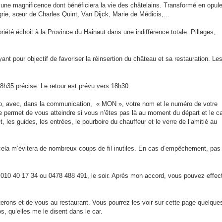
 une magnificence dont bénéficiera la vie des châtelains. Transformé en opul
grie, sœur de Charles Quint, Van Dijck, Marie de Médicis,…
priété échoit à la Province du Hainaut dans une indifférence totale. Pillages,
t pour objectif de favoriser la réinsertion du château et sa restauration. Le
8h35 précise. Le retour est prévu vers 18h30.
néo, avec, dans la communication, « MON », votre nom et le numéro de votre
e permet de vous atteindre si vous n’êtes pas là au moment du départ et le c
les guides, les entrées, le pourboire du chauffeur et le verre de l’amitié au
, cela m’évitera de nombreux coups de fil inutiles. En cas d’empêchement, pas
010 40 17 34 ou 0478 488 491, le soir. Après mon accord, vous pouvez effec
terons et de vous au restaurant. Vous pourrez les voir sur cette page quelque
s, qu’elles me le disent dans le car.