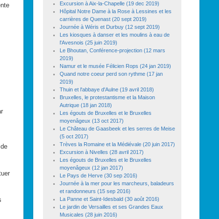
Excursion à Aix-la-Chapelle (19 dec 2019)
ente
Hôpital Notre Dame à la Rose à Lessines et les
carrières de Quenast (20 sept 2019)
Journée à Wéris et Durbuy (12 sept 2019)
Les kiosques à danser et les moulins à eau de
l'Avesnois (25 juin 2019)
Le Bhoutan, Conférence-projection (12 mars
s
2019)
Namur et le musée Félicien Rops (24 jan 2019)
Quand notre coeur perd son rythme (17 jan
2019)
Thuin et l'abbaye d'Aulne (19 avril 2018)
Bruxelles, le protestantisme et la Maison
Autrique (18 jan 2018)
ar
Les égouts de Bruxelles et le Bruxelles
moyenâgeux (13 oct 2017)
Le Château de Gaasbeek et les serres de Meise
(5 oct 2017)
Trèves la Romaine et la Médiévale (20 juin 2017)
 de
Excursion à Nivelles (28 avril 2017)
Les égouts de Bruxelles et le Bruxelles
moyenâgeux (12 jan 2017)
tuer
Le Pays de Herve (30 sep 2016)
Journée à la mer pour les marcheurs, baladeurs
et randonneurs (15 sep 2016)
s
La Panne et Saint-Idesbald (30 août 2016)
Le jardin de Versailles et ses Grandes Eaux
Musicales (28 juin 2016)