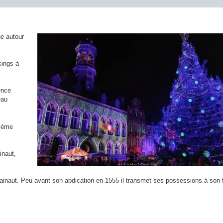
ne autour
kings à
ence
eau
 ième
inaut,
inaut. Peu avant son abdication en 1555 il transmet ses possessions à son f