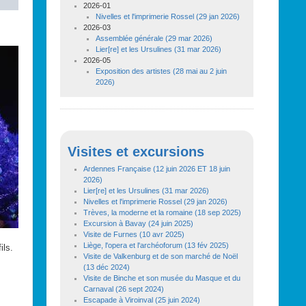
2026-01
Nivelles et l'imprimerie Rossel (29 jan 2026)
2026-03
Assemblée générale (29 mar 2026)
Lier[re] et les Ursulines (31 mar 2026)
2026-05
Exposition des artistes (28 mai au 2 juin
2026)
Haut de
Visites et excursions
Ardennes Française (12 juin 2026 ET 18 juin
2026)
Lier[re] et les Ursulines (31 mar 2026)
Nivelles et l'imprimerie Rossel (29 jan 2026)
Trèves, la moderne et la romaine (18 sep 2025)
Excursion à Bavay (24 juin 2025)
Visite de Furnes (10 avr 2025)
Liens de
Liège, l'opera et l'archéoforum (13 fév 2025)
ils.
Visite de Valkenburg et de son marché de Noël
(13 déc 2024)
Visite de Binche et son musée du Masque et du
Carnaval (26 sept 2024)
Escapade à Viroinval (25 juin 2024)