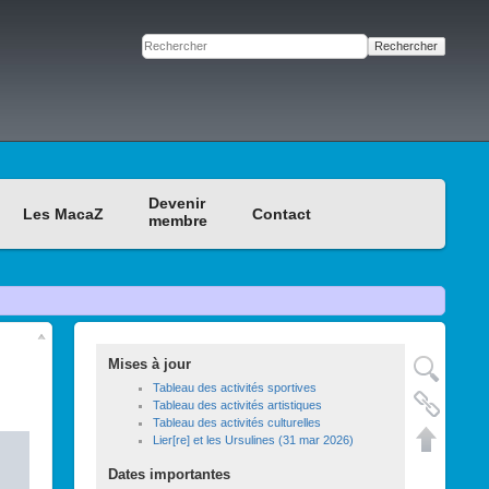
Rechercher
Devenir
Les MacaZ
Contact
membre
Mises à jour
Tableau des activités sportives
Tableau des activités artistiques
Tableau des activités culturelles
Lier[re] et les Ursulines (31 mar 2026)
Dates importantes