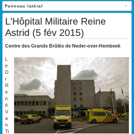
Panneau latéral
L'Hôpital Militaire Reine
Astrid (5 fév 2015)
Centre des Grands Brûlés de Neder-over-Hembeek
L
e
D
r
R
e
n
é
V
a
n
Ti