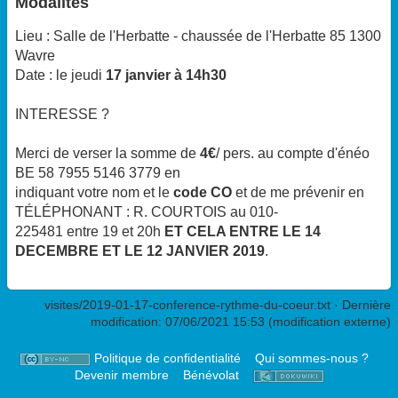
Modalités
Lieu : Salle de l'Herbatte - chaussée de l'Herbatte 85 1300
Wavre
Date : le jeudi
17 janvier à 14h30
INTERESSE ?
Merci de verser la somme de
4€
/ pers. au compte d'énéo
BE 58 7955 5146 3779 en
indiquant votre nom et le
code CO
et de me prévenir en
TÉLÉPHONANT : R. COURTOIS au 010-
225481 entre 19 et 20h
ET CELA ENTRE LE 14
DECEMBRE ET LE 12 JANVIER 2019
.
visites/2019-01-17-conference-rythme-du-coeur.txt
· Dernière
modification: 07/06/2021 15:53 (modification externe)
Politique de confidentialité
Qui sommes-nous ?
Devenir membre
Bénévolat