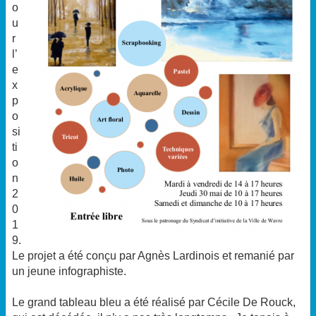
o
u
r
l’
e
x
p
o
si
ti
o
n
2
0
1
9.
Le projet a été conçu par Agnès Lardinois et remanié par
un jeune infographiste.
Le grand tableau bleu a été réalisé par Cécile De Rouck,