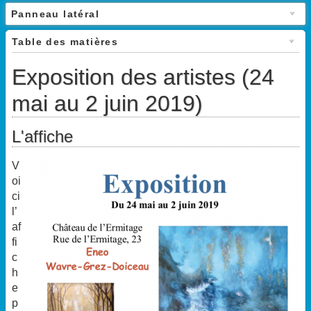
Panneau latéral
Table des matières
Exposition des artistes (24
mai au 2 juin 2019)
L'affiche
V
oi
ci
l’
af
fi
c
h
e
p